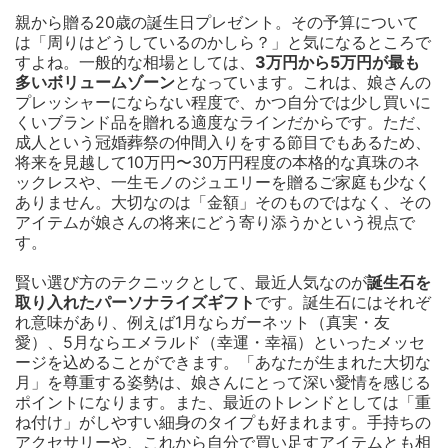
親から贈る20歳の誕生日プレゼント。その予算について
は「周りはどうしているのかしら？」と気になるところで
すよね。一般的な相場としては、
3万円から5万円が最も
多いボリュームゾーン
となっています。これは、娘さんの
プレッシャーにならない程度で、かつ自分では少し買いに
くいブランド品を贈れる適度なラインだからです。ただ、
成人という冠婚葬祭の仲間入りをする節目でもあるため、
将来を見越して10万円〜30万円程度の本格的な真珠のネ
ックレスや、一生モノのジュエリーを贈るご家庭も少なく
ありません。大切なのは「金額」そのものではなく、その
アイテムが娘さんの将来にどう寄り添うかという視点で
す。
賢い選び方のテクニックとして、最近人気なのが
誕生石を
取り入れたパーソナライズギフト
です。誕生石にはそれぞ
れ意味があり、例えば1月ならガーネット（真実・友
愛）、5月ならエメラルド（幸運・幸福）といったメッセ
ージを込めることができます。「あなたが生まれた大切な
月」を尊重する姿勢は、娘さんにとって深い愛情を感じる
ポイントになります。また、最近のトレンドとしては「重
ね付け」がしやすい細身のタイプも好まれます。手持ちの
アクセサリーや、これから自分で買い足すアイテムとも相