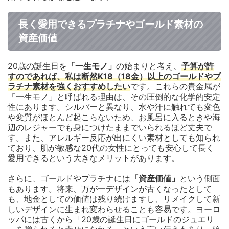
長く愛用できるプラチナやゴールド素材の
資産価値
20歳の誕生日を
「一生モノ」
の始まりと考え、
予算が許
すのであれば、私は断然K18（18金）以上のゴールドやプ
ラチナ素材を強くおすすめしたい
です。これらの貴金属が
「一生モノ」と呼ばれる理由は、その圧倒的な化学的安定
性にあります。シルバーと異なり、水や汗に触れても変色
や変質がほとんど起こらないため、お風呂に入るときや海
辺のレジャーでも身につけたままでいられるほど丈夫で
す。また、アレルギー反応が出にくい素材としても知られ
ており、肌が敏感な20代の女性にとっても安心して長く
愛用できるという大きなメリットがあります。
さらに、ゴールドやプラチナには
「資産価値」
という側面
もあります。将来、万が一デザインが古くなったとして
も、地金としての価値は残り続けますし、リメイクして新
しいデザインに生まれ変わらせることも容易です。ヨーロ
ッパには古くから「20歳の誕生日にゴールドのジュエリ