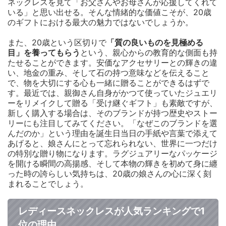
ネックレスを見て「お父さんやお母さんが応援してくれて
いる」と思い出せる。そんな情緒的な価値こそが、20歳
のギフトにおける最大の魅力ではないでしょうか。
また、20歳という区切りで
「質の良いものを見極める
目」を養ってもらう
という、親心からの教育的な側面も持
たせることができます。安価なアクセサリーとの輝きの違
い、地金の重み、そして石の持つ意味などを伝えること
で、物を大切にする心も一緒に贈ることができるはずで
す。最近では、親御さん自身がかつて使っていたジュエリ
ーをリメイクして贈る「受け継ぐギフト」も素敵ですが、
新しく購入する場合は、そのブランドが持つ歴史やストー
リーにも注目してみてください。「なぜこのブランドを選
んだのか」という理由を誕生日当日の手紙や言葉で添えて
あげると、娘さんにとって忘れられない、世界に一つだけ
の特別な贈り物になります。ラグジュアリーなパッケージ
を開ける瞬間の高揚感、そして本物の輝きを初めて身に纏
った時の誇らしい気持ちは、20歳の娘さんの心に深く刻
まれることでしょう。
レディースネックレスが人気ランキングで1
位の理由