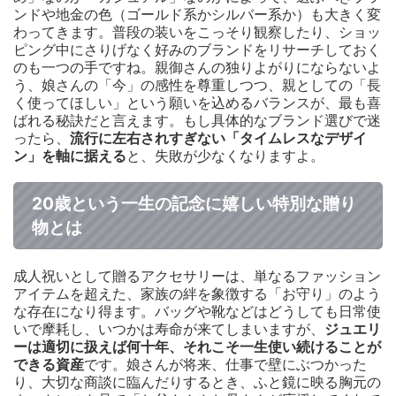
ンドや地金の色（ゴールド系かシルバー系か）も大きく変
わってきます。普段の装いをこっそり観察したり、ショッ
ピング中にさりげなく好みのブランドをリサーチしておく
のも一つの手ですね。親御さんの独りよがりにならないよ
う、娘さんの「今」の感性を尊重しつつ、親としての「長
く使ってほしい」という願いを込めるバランスが、最も喜
ばれる秘訣だと言えます。もし具体的なブランド選びで迷
ったら、
流行に左右されすぎない「タイムレスなデザイ
ン」を軸に据える
と、失敗が少なくなりますよ。
20歳という一生の記念に嬉しい特別な贈り
物とは
成人祝いとして贈るアクセサリーは、単なるファッション
アイテムを超えた、家族の絆を象徴する「お守り」のよう
な存在になり得ます。バッグや靴などはどうしても日常使
いで摩耗し、いつかは寿命が来てしまいますが、
ジュエリ
ーは適切に扱えば何十年、それこそ一生使い続けることが
できる資産
です。娘さんが将来、仕事で壁にぶつかった
り、大切な商談に臨んだりするとき、ふと鏡に映る胸元の