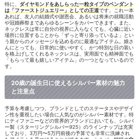
特に、
ダイヤモンドをあしらった一粒タイプのペンダント
は「ファーストジュエリー」としての王道
です。これ一本
あれば、友人の結婚式や謝恩会、あるいは将来の就職活動
や冠婚葬祭まであらゆるシーンをカバーできます。また、
ネックレスは常に自分の視界に入らなくても、心臓に近い
場所に位置することから「ずっと寄り添っているよ」とい
う親からのメッセージを込めるのに最適なアイテム。娘さ
んにとっても、日常的に使いやすく、かつ特別な日の装い
を格上げしてくれるネックレスは、実用面でも精神面でも
「もらって最も嬉しいアイテム」の一つとなっているので
す。
20歳の誕生日に使えるシルバー素材の魅力
と注意点
予算を考慮しつつ、ブランドとしてのステータスやデザイ
ン性を重視したい場合に人気なのがシルバー素材です。特
にティファニーなどの世界的ブランドにおいても、シルバ
ー製（スターリングシルバー925）のラインナップは充実
しており、3万円〜5万円前後の予算でも非常に洗練され