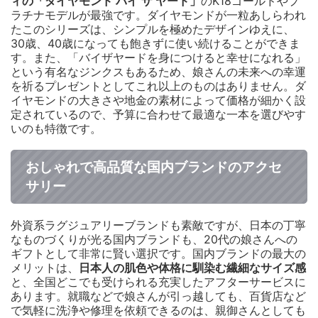
ィの「ダイヤモンド バイ ザ ヤード」
のK18ゴールドやプ
ラチナモデルが最強です。ダイヤモンドが一粒あしらわれ
たこのシリーズは、シンプルを極めたデザインゆえに、
30歳、40歳になっても飽きずに使い続けることができま
す。また、「バイザヤードを身につけると幸せになれる」
という有名なジンクスもあるため、娘さんの未来への幸運
を祈るプレゼントとしてこれ以上のものはありません。ダ
イヤモンドの大きさや地金の素材によって価格が細かく設
定されているので、予算に合わせて最適な一本を選びやす
いのも特徴です。
おしゃれで高品質な国内ブランドのアクセ
サリー
外資系ラグジュアリーブランドも素敵ですが、日本の丁寧
なものづくりが光る国内ブランドも、20代の娘さんへの
ギフトとして非常に賢い選択です。国内ブランドの最大の
メリットは、
日本人の肌色や体格に馴染む繊細なサイズ感
と、全国どこでも受けられる充実したアフターサービスに
あります。就職などで娘さんが引っ越しても、百貨店など
で気軽に洗浄や修理を依頼できるのは、親御さんとしても