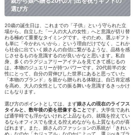
親から娘へ贈る20代の門出を祝うギフトの
選び方
20歳の誕生日は、これまでの「子供」という守られた立
場から、自立した「一人の大人の女性」へと意識が切り替
わる極めて重要なタイミングです。そのため、選ぶギフト
も単に「今かわいいから」という理由だけでなく、これか
ら社会に出ていく娘さんの自信に繋がるような、品格を感
じさせるものを意識するのが良いかなと思います。私自
身、多くのラグジュアリーアイテムを見てきて感じるの
は、本物のジュエリーが持つパワーです。20代前半の女
性にとって、自分の背伸びした世界にあると思っていた
「本物のブランド」を親から贈られる体験は、自己肯定感
を高め、大人の女性としての振る舞いを意識するきっかけ
にもなります。
選び方のポイントとしては、まず
娘さんの現在のライフス
タイルと、数年後の姿を想像すること
です。大学生であれ
ば通学時でも浮かないけれど上品なもの、就職を控えてい
るならオフィスでも使える控えめながらも上質なものが喜
ばれます。また、娘さんのファッションの系統が「きれい
め」なのか「カジュアル」なのかによって、選ぶべきブラ