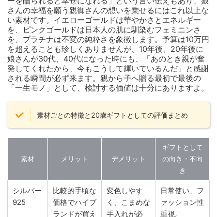
ーを贈られると幸せになれる」という言い伝えもあり、娘
さんの幸福を願う親御さんの想いを乗せるにはこれ以上な
い素材です。イエローゴールドは華やかさとエネルギー
を、ピンクゴールドは日本人の肌に馴染むフェミニンさ
を、プラチナは不変の純粋さを象徴します。予算は10万円
を超えることも珍しくありませんが、10年後、20年後に
娘さんが30代、40代になった時にも、「あのとき親が奮
発してくれたから、今もこうして輝いているんだ」と感謝
される瞬間が必ず来ます。親から子へ贈る最初で最後の
「一生モノ」として、検討する価値は十分にありますよ。
素材ごとの特徴と20歳ギフトとしての評価まとめ
ギフトとして
素材
メリット
デメリット
の向き・不向
き
シルバー
比較的手頃な
変色しやす
日常使い、フ
925
価格でハイブ
く、こまめな
ァッション性
ランドが買え
手入れが必
重視。