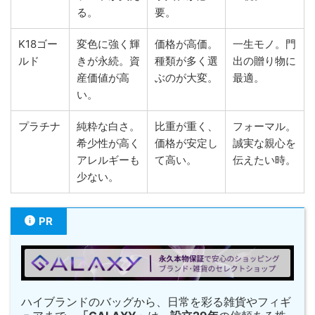
る。
要。
K18ゴー
変色に強く輝
価格が高価。
一生モノ。門
ルド
きが永続。資
種類が多く選
出の贈り物に
産価値が高
ぶのが大変。
最適。
い。
プラチナ
純粋な白さ。
比重が重く、
フォーマル。
希少性が高く
価格が安定し
誠実な親心を
アレルギーも
て高い。
伝えたい時。
少ない。
PR
ハイブランドのバッグから、日常を彩る雑貨やフィギ