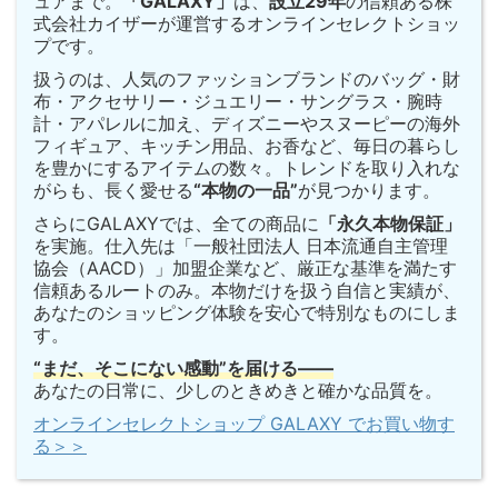
ュアまで。
「GALAXY」
は、
設立29年
の信頼ある株
式会社カイザーが運営するオンラインセレクトショッ
プです。
扱うのは、人気のファッションブランドのバッグ・財
布・アクセサリー・ジュエリー・サングラス・腕時
計・アパレルに加え、ディズニーやスヌーピーの海外
フィギュア、キッチン用品、お香など、毎日の暮らし
を豊かにするアイテムの数々。トレンドを取り入れな
がらも、長く愛せる
“本物の一品”
が見つかります。
さらにGALAXYでは、全ての商品に
「永久本物保証」
を実施。仕入先は「一般社団法人 日本流通自主管理
協会（AACD）」加盟企業など、厳正な基準を満たす
信頼あるルートのみ。本物だけを扱う自信と実績が、
あなたのショッピング体験を安心で特別なものにしま
す。
“まだ、そこにない感動”を届ける——
あなたの日常に、少しのときめきと確かな品質を。
オンラインセレクトショップ GALAXY でお買い物す
る＞＞