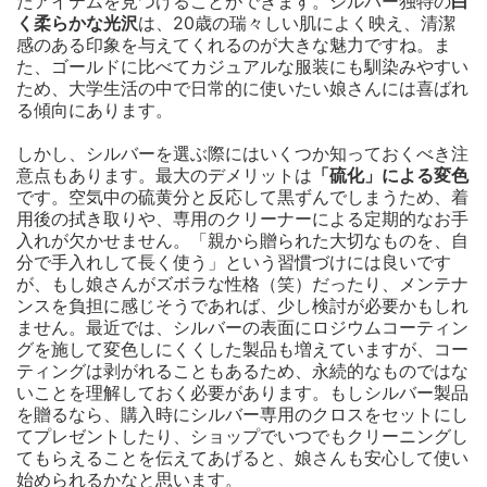
たアイテムを見つけることができます。シルバー独特の
白
く柔らかな光沢
は、20歳の瑞々しい肌によく映え、清潔
感のある印象を与えてくれるのが大きな魅力ですね。ま
た、ゴールドに比べてカジュアルな服装にも馴染みやすい
ため、大学生活の中で日常的に使いたい娘さんには喜ばれ
る傾向にあります。
しかし、シルバーを選ぶ際にはいくつか知っておくべき注
意点もあります。最大のデメリットは
「硫化」による変色
です。空気中の硫黄分と反応して黒ずんでしまうため、着
用後の拭き取りや、専用のクリーナーによる定期的なお手
入れが欠かせません。「親から贈られた大切なものを、自
分で手入れして長く使う」という習慣づけには良いです
が、もし娘さんがズボラな性格（笑）だったり、メンテナ
ンスを負担に感じそうであれば、少し検討が必要かもしれ
ません。最近では、シルバーの表面にロジウムコーティン
グを施して変色しにくくした製品も増えていますが、コー
ティングは剥がれることもあるため、永続的なものではな
いことを理解しておく必要があります。もしシルバー製品
を贈るなら、購入時にシルバー専用のクロスをセットにし
てプレゼントしたり、ショップでいつでもクリーニングし
てもらえることを伝えてあげると、娘さんも安心して使い
始められるかなと思います。