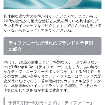
具体的な選び方の基準が分かったところで、ここからは
20代の女性から絶大な信頼と人気を得ている具体的なブ
ランドラインナップをご紹介します。娘さんの顔を思い浮
かべながらチェックしてみてくださいね。
ティファニーなど憧れのブランドを予算別
に紹介
やはり、20歳の誕生日という特別なステージで外せない
のは
Tiffany & Co.（ティファニー）
でしょう。あの鮮や
かなティファニーブルーのボックスを目にするだけで、多
くの女性は胸が高鳴ります。ティファニーはブランドの歴
史が長いだけでなく、若年層向けのカジュアルなラインか
ら、本物志向のハイエンドラインまで網羅しているため、
予算に応じた選択肢が非常に豊富です。
予算3万円〜5万円：まずは「ティファニー」