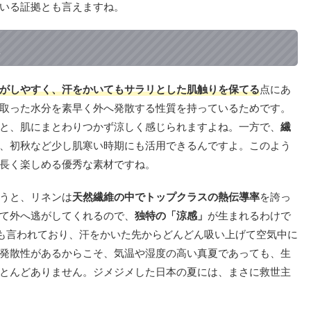
いる証拠とも言えますね。
がしやすく、汗をかいてもサラリとした肌触りを保てる
点にあ
取った水分を素早く外へ発散する性質を持っているためです。
と、肌にまとわりつかず涼しく感じられますよね。一方で、
繊
、初秋など少し肌寒い時期にも活用できるんですよ。このよう
長く楽しめる優秀な素材ですね。
うと、リネンは
天然繊維の中でトップクラスの熱伝導率
を誇っ
て外へ逃がしてくれるので、
独特の「涼感」
が生まれるわけで
も言われており、汗をかいた先からどんどん吸い上げて空気中に
発散性があるからこそ、気温や湿度の高い真夏であっても、生
とんどありません。ジメジメした日本の夏には、まさに救世主