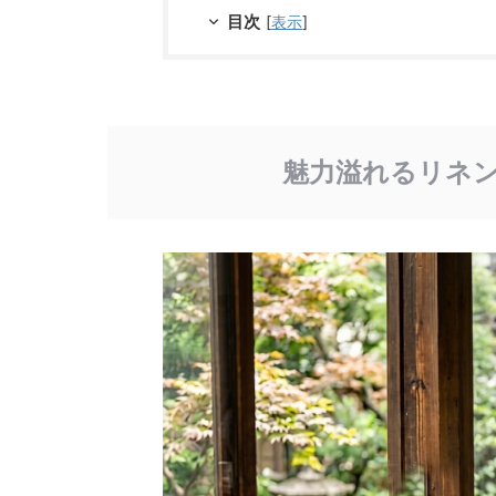
目次
[
表示
]
魅力溢れるリネ