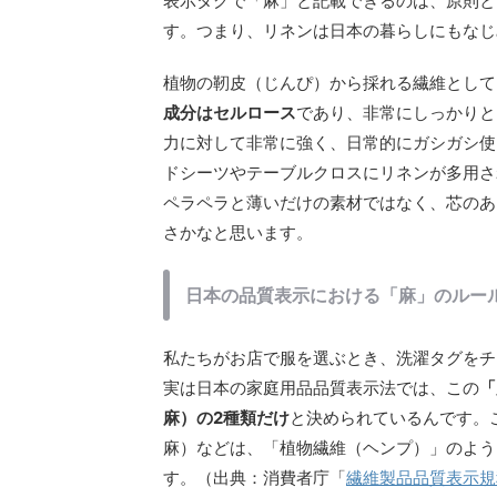
表示タグで「麻」と記載できるのは、原則と
す。つまり、リネンは日本の暮らしにもなじ
植物の靭皮（じんぴ）から採れる繊維として
成分はセルロース
であり、非常にしっかりと
力に対して非常に強く、日常的にガシガシ使
ドシーツやテーブルクロスにリネンが多用さ
ペラペラと薄いだけの素材ではなく、芯のあ
さかなと思います。
日本の品質表示における「麻」のルー
私たちがお店で服を選ぶとき、洗濯タグをチ
実は日本の家庭用品品質表示法では、この
「
麻）の2種類だけ
と決められているんです。
麻）などは、「植物繊維（ヘンプ）」のよう
す。（出典：消費者庁「
繊維製品品質表示規