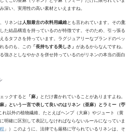
してこの亜麻（リネン）と苧麻（ラミー）だけに限られていま
み深い、実用性の高い素材といえますね。
、リネンは
人類最古の衣料用繊維
とも言われています。その
主
した結晶構造を持っているのが特徴です。そのため、引っ張る
えるタフさを持っています。ラグジュアリーなブランドのベッ
れるのも、この
「長持ちする美しさ」
があるからなんですね。
る強さとしなやかさを併せ持っているのがリネンの本当の面白
ル
ェックすると
「麻」
とだけ書かれていることがありますよね。
麻」という一言で表して良いのはリネン（亜麻）とラミー（苧
これ以外の植物繊維、たとえばヘンプ（大麻）やジュート（黄
に明確に区別して表記しなければならないルールになっていま
程
」）このように、法律でも厳格に守られているリネンは、そ