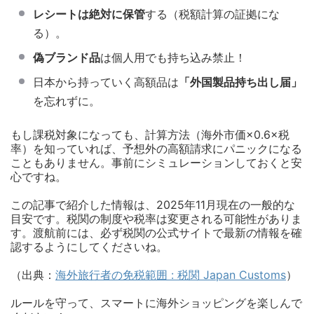
レシートは絶対に保管
する（税額計算の証拠にな
る）。
偽ブランド品
は個人用でも持ち込み禁止！
日本から持っていく高額品は
「外国製品持ち出し届」
を忘れずに。
もし課税対象になっても、計算方法（海外市価×0.6×税
率）を知っていれば、予想外の高額請求にパニックになる
こともありません。事前にシミュレーションしておくと安
心ですね。
この記事で紹介した情報は、2025年11月現在の一般的な
目安です。税関の制度や税率は変更される可能性がありま
す。渡航前には、必ず税関の公式サイトで最新の情報を確
認するようにしてくださいね。
（出典：
海外旅行者の免税範囲 : 税関 Japan Customs
）
ルールを守って、スマートに海外ショッピングを楽しんで