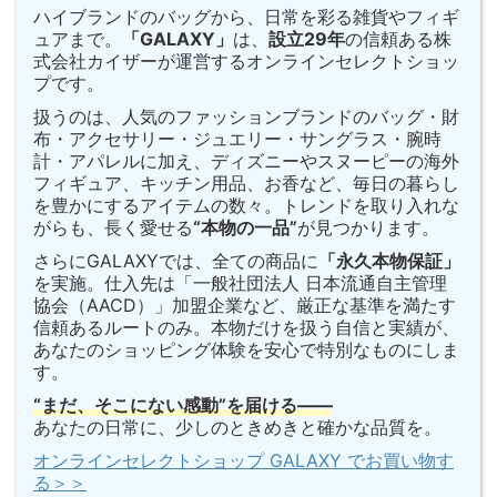
ハイブランドのバッグから、日常を彩る雑貨やフィギ
ュアまで。
「GALAXY」
は、
設立29年
の信頼ある株
式会社カイザーが運営するオンラインセレクトショッ
プです。
扱うのは、人気のファッションブランドのバッグ・財
布・アクセサリー・ジュエリー・サングラス・腕時
計・アパレルに加え、ディズニーやスヌーピーの海外
フィギュア、キッチン用品、お香など、毎日の暮らし
を豊かにするアイテムの数々。トレンドを取り入れな
がらも、長く愛せる
“本物の一品”
が見つかります。
さらにGALAXYでは、全ての商品に
「永久本物保証」
を実施。仕入先は「一般社団法人 日本流通自主管理
協会（AACD）」加盟企業など、厳正な基準を満たす
信頼あるルートのみ。本物だけを扱う自信と実績が、
あなたのショッピング体験を安心で特別なものにしま
す。
“まだ、そこにない感動”を届ける——
あなたの日常に、少しのときめきと確かな品質を。
オンラインセレクトショップ GALAXY でお買い物す
る＞＞