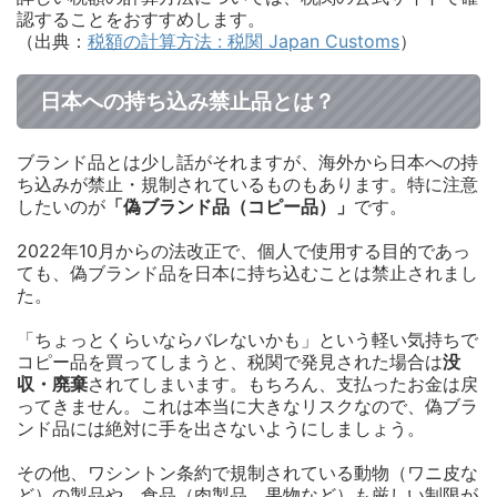
認することをおすすめします。
（出典：
税額の計算方法 : 税関 Japan Customs
）
日本への持ち込み禁止品とは？
ブランド品とは少し話がそれますが、海外から日本への持
ち込みが禁止・規制されているものもあります。特に注意
したいのが
「偽ブランド品（コピー品）」
です。
2022年10月からの法改正で、個人で使用する目的であっ
ても、偽ブランド品を日本に持ち込むことは禁止されまし
た。
「ちょっとくらいならバレないかも」という軽い気持ちで
コピー品を買ってしまうと、税関で発見された場合は
没
収・廃棄
されてしまいます。もちろん、支払ったお金は戻
ってきません。これは本当に大きなリスクなので、偽ブラ
ンド品には絶対に手を出さないようにしましょう。
その他、ワシントン条約で規制されている動物（ワニ皮な
ど）の製品や、食品（肉製品、果物など）も厳しい制限が