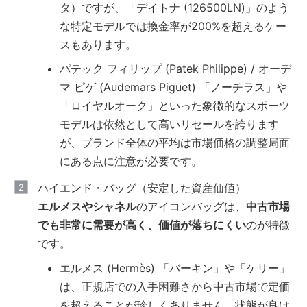
タ）ですが、「デイトナ (126500LN)」のよう
な特定モデルでは換金率が200%を超えるケー
スもあります。
パテック フィリップ (Patek Philippe) / オーデ
マ ピゲ (Audemars Piguet) 「ノーチラス」や
「ロイヤルオーク」といった象徴的なスポーツ
モデルは依然として高いリセールを誇ります
が、ブランド全体の平均は市場価格の調整局面
にある点に注意が必要です。
ハイエンド・バッグ（安定した資産価値）
エルメスやシャネル
のアイコンバッグは、
中古市場
でも非常に需要が高く、価値が落ちにくい
のが特徴
です。
エルメス (Hermès) 「バーキン」や「ケリー」
は、正規店での入手困難さから中古市場で定価
を超えることが珍しくありません。状態が良け