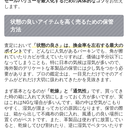
セールバリューを最大化するための具体的なコツ
をお伝え
します。
状態の良いアイテムを高く売るための保管
方法
査定において
「状態の良さ」は、換金率を左右する最大の
ポイント
です。どんなに人気があるバーキンでも、角が擦
れていたりカビが生えていたりすれば、価値は半分以下に
なってしまうことも。特に日本の気候は湿気が多いので、
海外製のデリケートな革製品の保管には少し気をつかう必
要があります。プロの鑑定士は、一目見ただけでそのアイ
テムがどれだけ大切に扱われてきたかを見抜きます。
まず基本となるのが
「乾燥」と「通気性」
です。買ってき
た時の箱に入れて大切にしまっておく方が多いですが、実
はこれはNGな場合が多いんです。箱の中は空気がこもり
やすく、湿気が溜まってカビの原因になります。保管の際
は、箱から出して不織布の袋に入れ、風通しの良い場所に
置くのがベストです。また、革製品は使わずに放置してい
ると、乾燥してひび割れたり、逆に湿気でベタついたりす