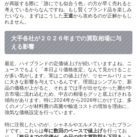
が再販する際に「誰にでも似合う色」の方が早く売れると
考えているからなんですね。もし賢くブランド品を楽しみ
たいなら、まずはこうした
王道
から攻めるのが正解かもし
れません。
大手各社が２０２６年までの買取相場に与
える影響
最近、ハイブランドの定価値上げが続いていますよね。ニ
ュースでもよく「本日より価格改定」なんて見かけること
が多い気がします。実はこの値上げが、リセールバリュー
に大きな影響を与えているんです。理屈はシンプルで、新
品の価格が上がると、それまでは手が出せなかった層が中
古市場に流れ込むため、中古の相場もグッと底上げされる
傾向があります。特に2024年から2026年にかけては、多
くのメゾンが材料費の高騰や輸送コストの増加を理由に、
強気な価格設定を行っています。
特に注視したいのが、シャネルやエルメスといったブラン
ドです。これらは
年に数回のペースで値上げ
を行ってお
り、
「昨日までの定価が、今日の中古買取額を下回る」
と