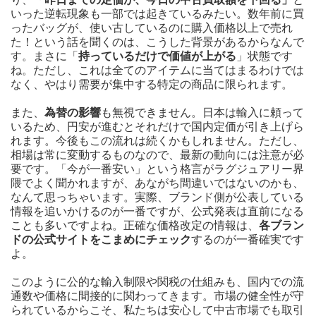
いった逆転現象も一部では起きているみたい。数年前に買
ったバッグが、使い古しているのに購入価格以上で売れ
た！という話を聞くのは、こうした背景があるからなんで
す。まさに「
持っているだけで価値が上がる
」状態です
ね。ただし、これは全てのアイテムに当てはまるわけでは
なく、やはり需要が集中する特定の商品に限られます。
また、
為替の影響
も無視できません。日本は輸入に頼って
いるため、円安が進むとそれだけで国内定価が引き上げら
れます。今後もこの流れは続くかもしれません。ただし、
相場は常に変動するものなので、最新の動向には注意が必
要です。「今が一番安い」という格言がラグジュアリー界
隈でよく聞かれますが、あながち間違いではないのかも、
なんて思っちゃいます。実際、ブランド側が公表している
情報を追いかけるのが一番ですが、公式発表は直前になる
ことも多いですよね。正確な価格改定の情報は、
各ブラン
ドの公式サイトをこまめにチェック
するのが一番確実です
よ。
このように公的な輸入制限や関税の仕組みも、国内での流
通数や価格に間接的に関わってきます。市場の健全性が守
られているからこそ、私たちは安心して中古市場でも取引