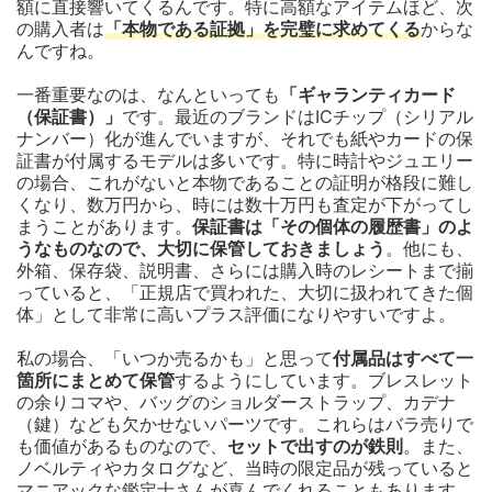
額に直接響いてくるんです。特に高額なアイテムほど、次
の購入者は
「本物である証拠」を完璧に求めてくる
からな
んですね。
一番重要なのは、なんといっても
「ギャランティカード
（保証書）」
です。最近のブランドはICチップ（シリアル
ナンバー）化が進んでいますが、それでも紙やカードの保
証書が付属するモデルは多いです。特に時計やジュエリー
の場合、これがないと本物であることの証明が格段に難し
くなり、数万円から、時には数十万円も査定が下がってし
まうことがあります。
保証書は「その個体の履歴書」のよ
うなものなので、大切に保管しておきましょう
。他にも、
外箱、保存袋、説明書、さらには購入時のレシートまで揃
っていると、「正規店で買われた、大切に扱われてきた個
体」として非常に高いプラス評価になりやすいですよ。
私の場合、「いつか売るかも」と思って
付属品はすべて一
箇所にまとめて保管
するようにしています。ブレスレット
の余りコマや、バッグのショルダーストラップ、カデナ
（鍵）なども欠かせないパーツです。これらはバラ売りで
も価値があるものなので、
セットで出すのが鉄則
。また、
ノベルティやカタログなど、当時の限定品が残っていると
マニアックな鑑定士さんが喜んでくれることもあります。