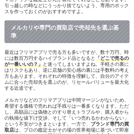
引っ越しの時などにうっかり捨てないよう、専用のボック
スを作っておくのがおすすめですよ。
メルカリや専門の買取店で売却先を選ぶ基
準
最近はフリマアプリで売る方も多いですが、数十万円、時
には数百万円するハイブランド品となると
「どこで売るの
が一番いいの？」
と迷ってしまいますよね。手軽さの裏に
はリスクもあり、逆に店舗の安心感の裏には手数料の考え
方もあります。それぞれの特徴を理解して、自分のアイテ
ムに合った売却先を選ぶのが、リセールバリューを最大化
する近道です。
メルカリなどのフリマアプリは中間マージンがないため、
希望する価格で売れれば手残りは一番多くなります。ただ
し、高額品には偽物とのすり替えトラブルや、購入者から
の執拗な値下げ交渉、そして「いつ売れるかわからない」
という不安がつきまといます。一方で、
ブランド専門の買
取店
は、プロの鑑定士がその場の世界相場に基づいて即座