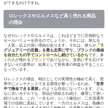
ができるわけですね。
ロレックスやエルメスなど高く売れる商品
の理由
なぜロレックスやエルメスは、これほどまでに圧倒的なリ
セールバリューを誇るのでしょうか。それには、単なる
「人気」以上の深い理由があります。それは、彼らが
「ラ
グジュアリーの定義」を最も忠実に守り、ブランドの価値
を自分たちの手でコントロールし続けているから
です。多
くの人が憧れるブランドでありながら、安易に手を広げす
ぎないその姿勢が、結果として所有者の利益を守ることに
なっています。
ロレックスの場合、時計としての実用性が極めて高く、世
界中にメンテナンスできる環境が整っているため、
「世界
中で換金できる通貨」
のような存在になっています。どん
なに古いモデルでも、部品が供給され続け、修理して使い
続けられる。この「一生もの」という確信が、二次流通市
場での信頼に直結しています。一方のエルメスは、熟練の
職人による
ハンドメイドにこだわり
、生産数を厳格に絞っ