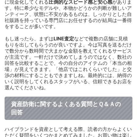
に現金化してくれる
圧倒的なスピード感と安心感
がありま
す。特に希少なモデルや、本物かどうかの判断が難しいア
ンティーク、状態に不安があるものは、しっかりとした自
社販路を持っている専門店にお任せするのが結局は一番得
をすることが多いです。
もし迷ったら、まずは
LINE査定
などで複数の店舗に見積
もりを出してもらうのが良いですよ。今は写真を送るだけ
で数分から数時間で大まかな金額を教えてくれるサービス
が主流です。一軒だけで決めてしまうのではなく、数社の
回答を比較することで、今の自分のアイテムの「本当の相
場」が見えてきます。「他店ではこれくらいでした」と交
渉の材料にすることもできますしね。最終的には、納得の
いく説明をしてくれるスタッフがいる、信頼できるお店を
選んでくださいね。
資産防衛に関するよくある質問とＱ＆Ａの
回答
ハイブランドを資産として考える際、読者の方からよくい
ただく疑問をいくつかまとめてみました。お買い物は楽し