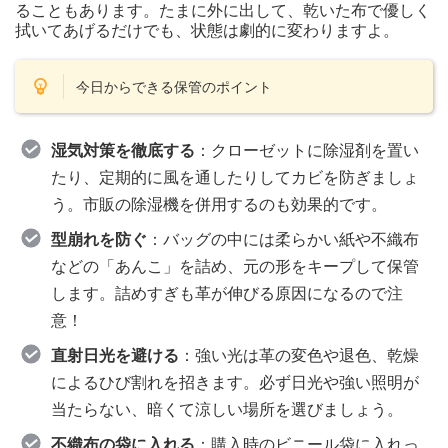
ることもあります。たまに外に出して、乾いた布で優しく
拭いてあげるだけでも、状態は劇的に変わりますよ。
今日からできる保管のポイント
湿気対策を徹底する
：クローゼットに除湿剤を置い
たり、定期的に風を通したりしてカビを防ぎましょ
う。市販の除湿機を併用するのも効果的です。
型崩れを防ぐ
：バッグの中には柔らかい紙や不織布
などの「あんこ」を詰め、元の形をキープして保管
します。詰めすぎも革が伸びる原因になるので注
意！
直射日光を避ける
：強い光は革の変色や退色、乾燥
によるひび割れを招きます。必ず日光や強い照明が
当たらない、暗くて涼しい場所を選びましょう。
不織布の袋に入れる
：購入時のビニール袋に入れっ