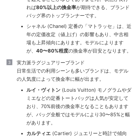
れば
80%以上の換金率
が期待できる、ブランド
バッグ界のトップランナーです。
シャネル (Chanel) 定番の「マトラッセ」は、近
年の定価改定（値上げ）の影響もあり、中古相
場も上昇傾向にあります。モデルによります
が、
40〜80%程度
の換金率が目安となります。
実力派ラグジュアリーブランド
日常生活での利用シーンも多いブランドは、モデル
の人気度によって換金率に幅が出ます。
ルイ・ヴィトン
(Louis Vuitton) モノグラムやダ
ミエなどの定番トートバッグは人気が安定して
おり、70%前後の換金率となることもあります
が、バッグ全般ではモデルにより30〜85%と幅
があります。
カルティエ
(Cartier) ジュエリーと時計で傾向