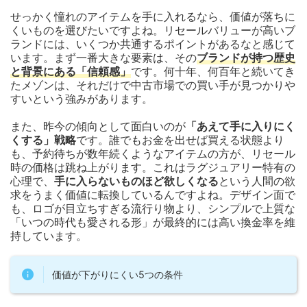
せっかく憧れのアイテムを手に入れるなら、価値が落ちに
くいものを選びたいですよね。リセールバリューが高いブ
ランドには、いくつか共通するポイントがあるなと感じて
います。まず一番大きな要素は、その
ブランドが持つ歴史
と背景にある「信頼感」
です。何十年、何百年と続いてき
たメゾンは、それだけで中古市場での買い手が見つかりや
すいという強みがあります。
また、昨今の傾向として面白いのが
「あえて手に入りにく
くする」戦略
です。誰でもお金を出せば買える状態より
も、予約待ちが数年続くようなアイテムの方が、リセール
時の価格は跳ね上がります。これはラグジュアリー特有の
心理で、
手に入らないものほど欲しくなる
という人間の欲
求をうまく価値に転換しているんですよね。デザイン面で
も、ロゴが目立ちすぎる流行り物より、シンプルで上質な
「いつの時代も愛される形」が最終的には高い換金率を維
持しています。
価値が下がりにくい5つの条件