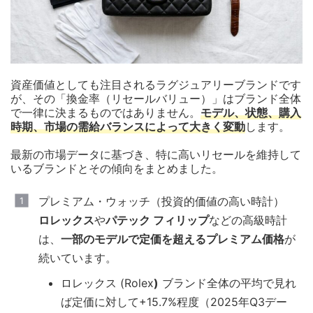
資産価値としても注目されるラグジュアリーブランドです
が、その「換金率（リセールバリュー）」はブランド全体
で一律に決まるものではありません。
モデル、状態、購入
時期、市場の需給バランス
によって大きく変動
します。
最新の市場データに基づき、特に高いリセールを維持して
いるブランドとその傾向をまとめました。
プレミアム・ウォッチ（投資的価値の高い時計）
ロレックス
や
パテック フィリップ
などの高級時計
は、
一部のモデルで定価を超えるプレミアム価格
が
続いています。
ロレックス (Rolex
)
ブランド全体の平均で見れ
ば定価に対して+15.7%程度（2025年Q3デー