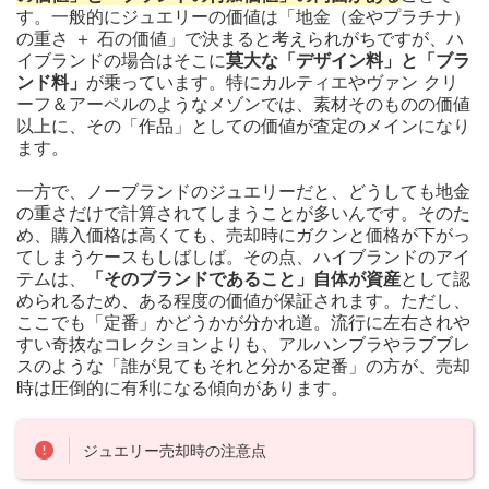
す。一般的にジュエリーの価値は「地金（金やプラチナ）
の重さ ＋ 石の価値」で決まると考えられがちですが、ハ
イブランドの場合はそこに
莫大な「デザイン料」と「ブラ
ンド料」
が乗っています。特にカルティエやヴァン クリ
ーフ＆アーペルのようなメゾンでは、素材そのものの価値
以上に、その「作品」としての価値が査定のメインになり
ます。
一方で、ノーブランドのジュエリーだと、どうしても地金
の重さだけで計算されてしまうことが多いんです。そのた
め、購入価格は高くても、売却時にガクンと価格が下がっ
てしまうケースもしばしば。その点、ハイブランドのアイ
テムは、
「そのブランドであること」自体が資産
として認
められるため、ある程度の価値が保証されます。ただし、
ここでも「定番」かどうかが分かれ道。流行に左右されや
すい奇抜なコレクションよりも、アルハンブラやラブブレ
スのような「誰が見てもそれと分かる定番」の方が、売却
時は圧倒的に有利になる傾向があります。
ジュエリー売却時の注意点