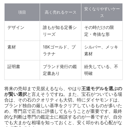
安くなりやすいケー
項目
高く売れるケース
ス
デザイン
誰もが知る定番シ
その時だけの限
リーズ
定・奇抜な形
素材
18Kゴールド、プ
シルバー、メッキ
ラチナ
素材
証明書
ブランド発行の鑑
紛失している、不
定書あり
明確
将来の売却まで見据えるなら、やはり
王道モデルを選ぶの
が賢い選択
と言えそうですね。また、宝石がついている場
合は、その石のクオリティも大切。特にダイヤモンドは、
ブランド独自の厳しい基準をクリアしているものが多いた
め、専門店で正当に評価してもらうことが重要です。最終
的な判断は専門の鑑定士に相談するのが一番ですが、自分
でも大まかな相場を知っておくと、安く叩かれる心配がな