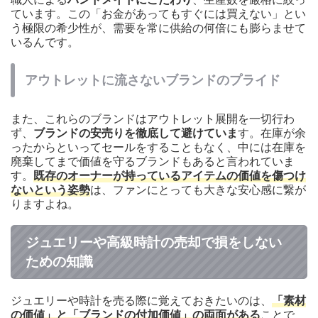
ています。この「お金があってもすぐには買えない」とい
う極限の希少性が、需要を常に供給の何倍にも膨らませて
いるんです。
アウトレットに流さないブランドのプライド
また、これらのブランドはアウトレット展開を一切行わ
ず、
ブランドの安売りを徹底して避けていま
す。在庫が余
ったからといってセールをすることもなく、中には在庫を
廃棄してまで価値を守るブランドもあると言われていま
す。
既存のオーナーが持っているアイテムの価値を傷つけ
ない
という姿勢
は、ファンにとっても大きな安心感に繋が
りますよね。
ジュエリーや高級時計の売却で損をしない
ための知識
ジュエリーや時計を売る際に覚えておきたいのは、
「素材
の価値」と「ブランドの付加価値」の両面
がある
ことで