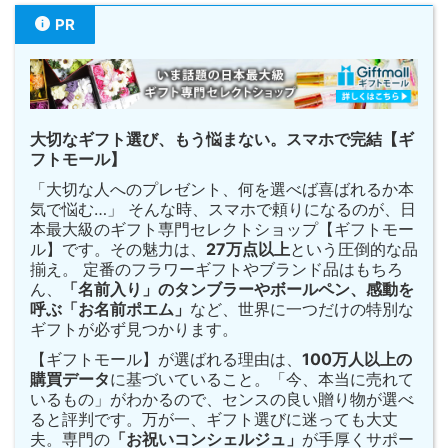
PR
大切なギフト選び、もう悩まない。スマホで完結【ギ
フトモール】
「大切な人へのプレゼント、何を選べば喜ばれるか本
気で悩む…」 そんな時、スマホで頼りになるのが、日
本最大級のギフト専門セレクトショップ【ギフトモー
ル】です。その魅力は、
27万点以上
という圧倒的な品
揃え。 定番のフラワーギフトやブランド品はもちろ
ん、
「名前入り」のタンブラーやボールペン、感動を
呼ぶ「お名前ポエム」
など、世界に一つだけの特別な
ギフトが必ず見つかります。
【ギフトモール】が選ばれる理由は、
100万人以上の
購買データ
に基づいていること。「今、本当に売れて
いるもの」がわかるので、センスの良い贈り物が選べ
ると評判です。万が一、ギフト選びに迷っても大丈
夫。専門の
「お祝いコンシェルジュ」
が手厚くサポー